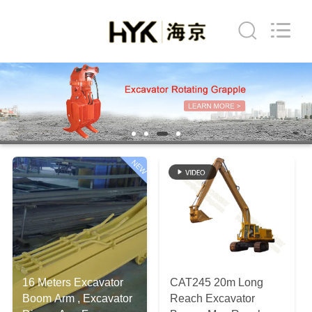
Dongguan
Hyking
Machinery
Co.,
Ltd..
All
Rights
Reserved.
होम
उत्पाद
वीडियो
NEW
हमारे
बारे
में
16 Meters Excavator
CAT245 20m Long
फैक्टरी
Boom Arm , Excavator
Reach Excavator