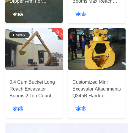
Dipper Arm For
Booms Max Reach
यात्रा
Hyundai R210-9
21400mm 0.8 Cum
संपर्क
संपर्क
Excavator
Rock Bucket
गुणवत्ता
नियंत्रण
HOT
हमसे
संपर्क
करें
0.4 Cum Bucket Long
Customized Mini
Reach Excavator
Excavator Attachments
समाचार
Booms 2 Ton Counter
Q345B Hardox
Weight CAT320 8000
Material Worm Pump
सभी
संपर्क
संपर्क
Mm Stick Length
Double Cylinder
मामलों