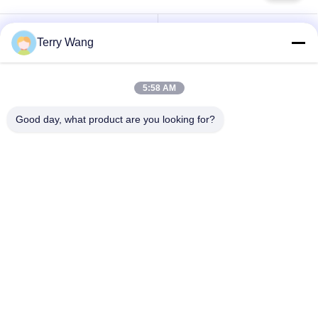
Long Reach
Terry Wang
Excavator Boom Arm
Excavator Booms
5:58 AM
Excavator Rotating
Excavator Bucket
Grapple
Grab
Good day, what product are you looking for?
Material Handling
Amphibious Pontoon
Arm
Excavator
Orange Peel Grab
Compaction Wheel
सदस्यता लें