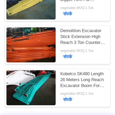
साइटमैप
Hyundai R210-9
negotiable MOQ:1 Set
Excavator
संपर्क
PRIVACY
POLICY
Demolition Excavator
Stick Extension High
Reach 3 Ton Counter
Weight With Pulverizer
negotiable MOQ:1 Set
संपर्क
Kobelco SK480 Length
26 Meters Long Reach
Excavator Boom For
Sale
negotiable MOQ:1 Set
संपर्क