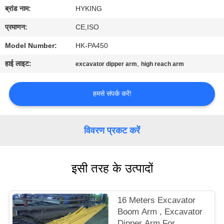
यात्रा
ब्रांड नाम:
HYKING
प्रमाणन:
CE,ISO
गुणवत्ता
Model Number:
HK-PA450
नियंत्रण
हाई लाइट:
,
excavator dipper arm
high reach arm
हमसे
हमसे संपर्क करें!
संपर्क
करें
विवरण प्रकट करें
समाचार
इसी तरह के उत्पादों
सभी
मामलों
16 Meters Excavator
Boom Arm , Excavator
Dipper Arm For