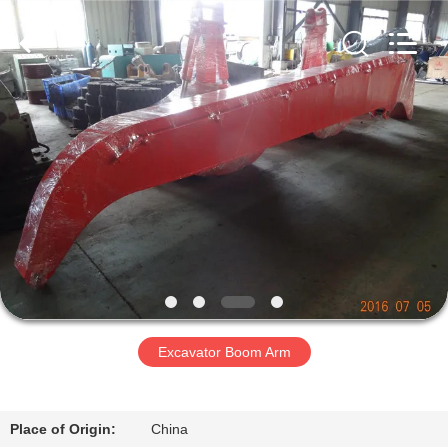
Dongguan
Hyking
Machinery
Co.,
Ltd..
All
Rights
Reserved.
होम
उत्पाद
वीडियो
हमारे
बारे
Excavator Boom Arm
में
फैक्टरी
Place of Origin:
China