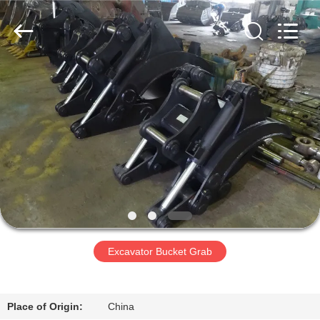
Dongguan
Hyking
Machinery
Co.,
Ltd..
All
Rights
Reserved.
होम
उत्पाद
वीडियो
हमारे
बारे
Excavator Bucket Grab
में
फैक्टरी
Place of Origin:
China