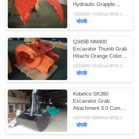
Hydraulic Grapple
साइटमैप
Attachment With
USD2400~3100/set MOQ:1 Set
Grating Bucket
संपर्क
PRIVACY
POLICY
Q345B NM400
Excavator Thumb Grab
Hitachi Orange Color
990 mm Bucket Width
USD2400~3100/set MOQ:1 Set
संपर्क
Kobelco SK380
Excavator Grab
Attachment 3.0 Cum
Bucket Capacity Worm
USD7100~8900/set MOQ:1 Set
Rotating
संपर्क