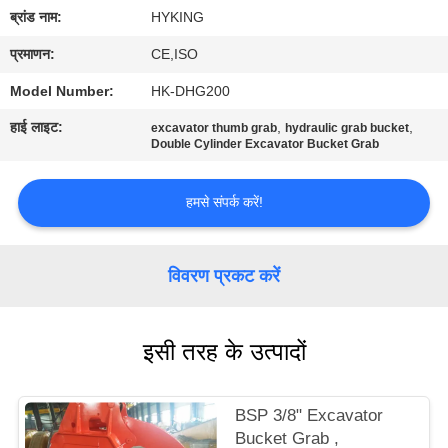
यात्रा
ब्रांड नाम:
HYKING
प्रमाणन:
CE,ISO
गुणवत्ता
Model Number:
HK-DHG200
नियंत्रण
हाई लाइट:
,
,
excavator thumb grab
hydraulic grab bucket
Double Cylinder Excavator Bucket Grab
हमसे
हमसे संपर्क करें!
संपर्क
करें
विवरण प्रकट करें
समाचार
इसी तरह के उत्पादों
सभी
मामलों
BSP 3/8" Excavator
Bucket Grab ,